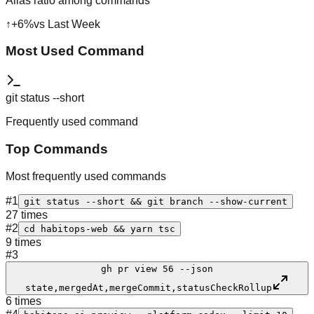
Alias ratio among commands
↑
+
6
%
vs Last Week
Most Used Command
git status --short
Frequently used command
Top Commands
Most frequently used commands
#
1
git status --short && git branch --show-current
27 times
#
2
cd habitops-web && yarn tsc
9 times
#
3
gh pr view 56 --json
state,mergedAt,mergeCommit,statusCheckRollup
6 times