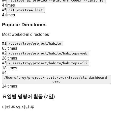
#
4
habitops ai preview --platform codex --limit 10
4 times
#
5
git worktree list
4 times
Popular Directories
Most worked-in directories
#
1
/Users/troy/project/habito
63 times
#
2
/Users/troy/project/habito/habitops-web
28 times
#
3
/Users/troy/project/habito/habitops-cli
18 times
#
4
/Users/troy/project/habito/.worktrees/cli-dashboard-
demo
14 times
요일별 명령어 활동 (7일)
이번 주 vs 지난 주